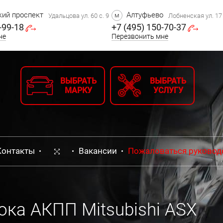
ий проспект
Алтуфьево
м
Удальцова ул. 60 с. 9
Лобненская ул. 17 
-99-18
+7 (495) 150-70-37
не
Перезвонить мне
ВЫБРАТЬ
ВЫБРАТЬ
МАРКУ
УСЛУГУ
Контакты
Вакансии
Пожаловаться руковод
ока АКПП Mitsubishi ASX