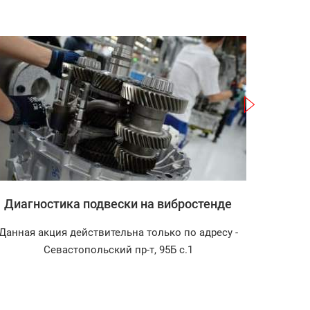
Записаться
Диагностика подвески на вибростенде
Запра
Данная акция действительна только по адресу -
Диагнос
Севастопольский пр-т, 95Б с.1