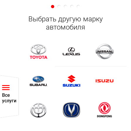
безопасность дальнейшего использования
автомобиля. В работу тормозной системы
Выбрать другую марку
самостоятельно лучше не вмешиваться, каким бы
автомобиля
простым ни казалось задание. Лучше без
промедления обратиться к специалистам, которые
выполнят все оперативно и качественно.
В центре «Токио Сервис» недорого проводят:
замену тормозной жидкости KIA;
замену масла в трансмиссии KIA;
замену моторного масла KIA и
Все
услуги
многое другое.
На складе автосервиса мастера без проблем
отыщут подходящую именно для вашего