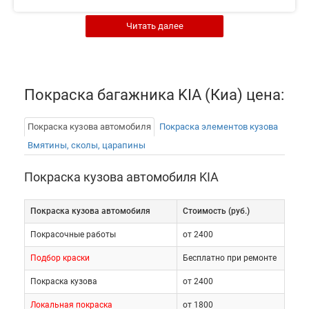
Читать далее
Царапины, сколы и потертости на лакокрасочном
покрытии багажника могут появиться даже
вследствие неаккуратной загрузки или разгрузки
автомобиля. Именно этот кузовной элемент чаще
Покраска багажника KIA (Киа) цена:
всего открывается и закрывается, что тоже
негативно сказывается на его состоянии. Не стоит
Покраска кузова автомобиля
Покраска элементов кузова
забывать и про абразивное воздействие пыли с
Вмятины, сколы, царапины
песком, а также мелких дорожных камней,
вылетающих из-под колес рядом идущих
Покраска кузова автомобиля KIA
автомобилей.
Покраска кузова автомобиля
Cтоимость (руб.)
Срочно покраска багажника KIA проводится, если:
Покрасочные работы
от 2400
Подбор краски
Бесплатно при ремонте
кузовной элемент был
Покраска кузова
от 2400
восстановлен после аварии;
Локальная покраска
от 1800