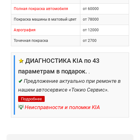
на покрытии появляются
Полная покраска автомобиля
от 60000
серьезные дефекты или множество
Покраска машины в матовый цвет
от 78000
мелких повреждений;
внешний вид лакокрасочного слоя
Аэрография
от 12000
оставляет желать лучшего из-за
Точечная покраска
от 2700
естественного износа.
★
ДИАГНОСТИКА KIA по 43
Стоимость обновления ЛКП нельзя сравнить с
параметрам в подарок.
.
затратами на установку нового багажника,
✔
Предложение актуально при ремонте в
которая обязательно потребуется при
нашем автосервисе «Токио Сервис».
повреждении металла коррозией, поэтому
медлить с устранением проблемы не
Подробнее
рекомендуется.
💡
Неисправности и поломки KIA
Где проводится покраска
багажника KIA?