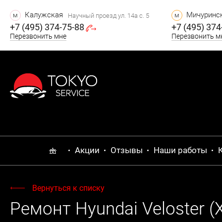
Калужская
Мичуринск
м
м
Научный проезд ул. 14а с. 5
+7 (495) 374-75-88
+7 (495) 374
Перезвонить мне
Перезвонить м
Акции
Отзывы
Наши работы
Вернуться к списку
Ремонт Hyundai Veloster (