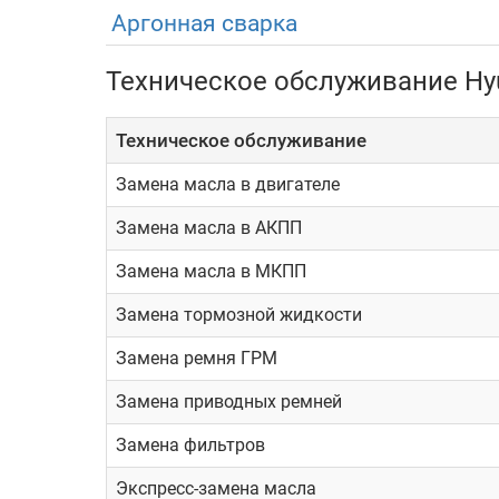
Эксплуатация
Аргонная сварка
Техническое обслуживание Hyu
Автомобили серии оснащены весьма надежными 
регламентные операции по обслуживанию. Базо
При этом, конечно же, необходимо выбирать то
Техническое обслуживание
не слишком высока. Выполнение таких работ с
Замена масла в двигателе
Куда обратиться?
Замена масла в АКПП
В Москве существует немало сервисных центров,
Замена масла в МКПП
них могут гарантировать высокое качество ос
Замена тормозной жидкости
Здесь есть все необходимое, чтобы в кратчайш
помогут с подбором запчастей, если это будет 
Замена ремня ГРМ
Замена приводных ремней
Некоторые преимущества ремонта Hyundai Velos
Замена фильтров
Бесплатная диагностика
Экспресс-замена масла
ТО на дилерском уровне