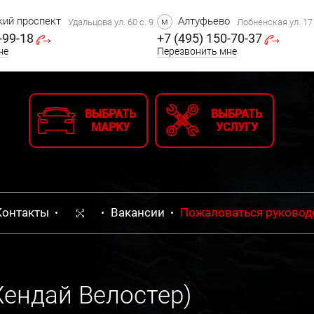
ий проспект
Алтуфьево
м
Удальцова ул. 60 с. 9
Лобненская ул. 17 
-99-18
+7 (495) 150-70-37
не
Перезвонить мне
ВЫБРАТЬ
ВЫБРАТЬ
МАРКУ
УСЛУГУ
Контакты
Вакансии
Пожаловаться руковод
Хендай Велостер)