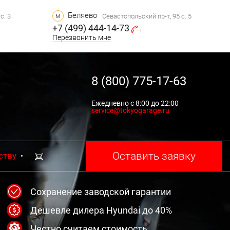
Беляево
м
с. 3
Севастопольский пр-т, 95 с. 5
+7 (499) 444-14-73
Перезвонить мне
8 (800) 775-17-63
Ежедневно с 8:00 до 22:00
service@tokyogarage.ru
Оставить заявку
ству
Сохранение заводской гарантии
Дешевле дилера Hyundai до 40%
Честно считаем стоимость