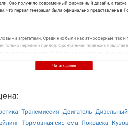
ели. Оно получило современный фирменный дизайн, а также
м, что первая генерация была официально представлена в Рос
овыми агрегатами. Среди них были как атмосферные, так и
 только передний привод. Фронтальная подвеска представля
передние вентилируемые). Количество опций варьируется в 
лектрорегулировки, подогревы, климат-контроль, аудиосистем
Читать далее
 л.с.)
цена:
л.с.)
.)
остика
Трансмиссия
Двигатель
Дизельный
 видов коробок передач. Среди них были МКПП, АКПП и
ейлинг
Тормозная система
Покраска
Кузо