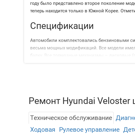
году было представлено второе поколение мод
теперь находится только в Южной Корее. Отмети
Спецификации
Автомобили комплектовались бензиновыми сил
весьма мощных модификаций. Все модели имели
балку. Все тормозные механизмы – дисковые (
версия предлагает кожаную отделку сидений, э
Рассмотрим встречающиеся моторы:
1.6, бензин, атмосферник (132-140
Ремонт Hyundai Veloster 
1.6, бензин, турбонаддув (186-204 
2.0, бензин, атмосферник (147 л.с
Техническое обслуживание
Диагн
В паре с этими ДВС работали несколько
Ходовая
Рулевое управление
Дет