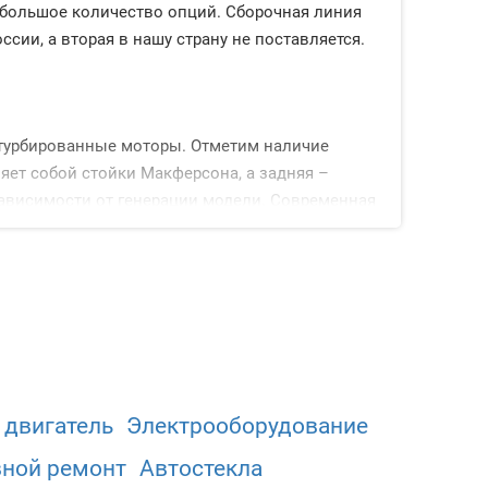
 большое количество опций. Сборочная линия
сии, а вторая в нашу страну не поставляется.
 турбированные моторы. Отметим наличие
ет собой стойки Макферсона, а задняя –
зависимости от генерации модели. Современная
у, мультимедиа.
 двигатель
Электрооборудованиe
 роботы с системой двойного сцепления.
вной ремонт
Автостекла