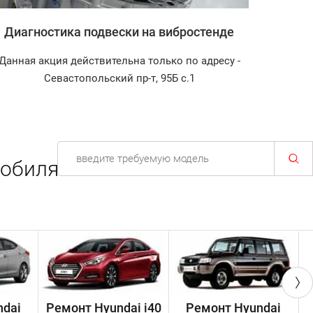
Диагностика подвески на вибростенде
Заправ
Данная акция действительна только по адресу -
Диагно
Севастопольский пр-т, 95Б с.1
обиля.
ndai
Ремонт Hyundai i40
Ремонт Hyundai