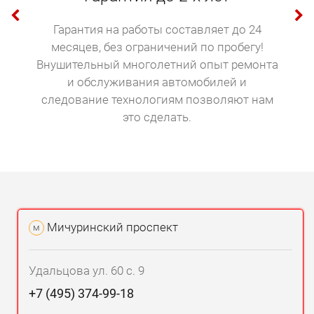
оставить отработавший свое фильтр, все
Гарантия на работы составляет до 24
имеющиеся загрязнения попадут в новое масло и
месяцев, без ограничений по пробегу!
вместе с ним в детали двигателя.
Внушительный многолетний опыт ремонта
и обслуживания автомобилей и
Вместе с маслом и фильтром всегда
следование технологиям позволяют нам
устанавливается новая прокладка сливной
это сделать.
пробки. Она предотвратит течи материала, в
противном случае двигателю будет грозить
перегрев.
Защита от подделок
Само масло лучше приобретать на
Мичуринский проспект
м
специализированных станциях технического
обслуживания, так риск попасть на подделку будет
Удальцова ул. 60 с. 9
сведен к нулю. «Токио Сервис», к примеру,
+7 (495) 374-99-18
закупает масла напрямую у производителя.