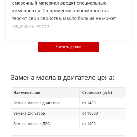
смазочный материал вводят специальные
компоненты. Со временем эти компоненты
теряют свои свойства, масло больше не может
защищать мотор.
Читать далее
Замена масла в двигателе цена:
Наименование
Cтоимость (руб.)
Замена масла в двигателе
от 1400
Регулярность обслуживания
Замена фильтров
от 10000
Замена масла в ДВС
от 1400
Вот почему транспортному средству регулярно
требуются новые смазочные материалы. При