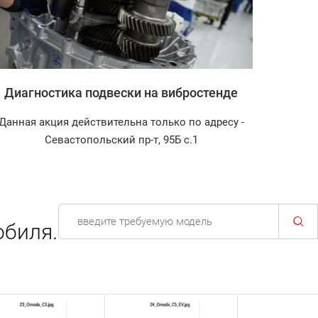
Диагностика подвески на вибростенде
Запр
Данная акция действительна только по адресу -
Диагнос
Севастопольский пр-т, 95Б с.1
обиля.