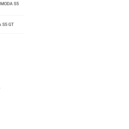
 OMODA S5
 S5 GT
е