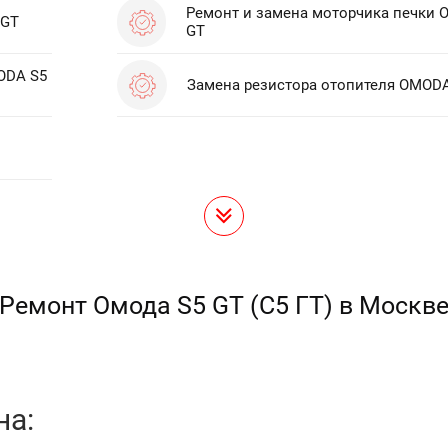
Ремонт и замена моторчика печки
 GT
GT
ODA S5
Замена резистора отопителя OMODA
Ремонт Омода S5 GT (С5 ГТ) в Москв
на: