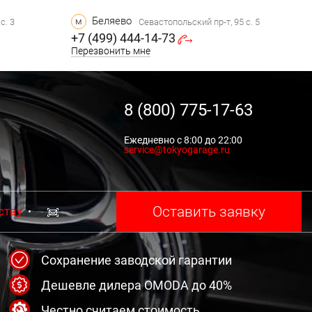
Беляево
м
с. 3
Севастопольский пр-т, 95 с. 5
+7 (499) 444-14-73
Перезвонить мне
8 (800) 775-17-63
Ежедневно с 8:00 до 22:00
service@tokyogarage.ru
Оставить заявку
ству
Сохранение заводской гарантии
Дешевле дилера OMODA до 40%
Честно считаем стоимость