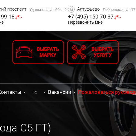
ий проспект
Алтуфьево
м
Удальцова ул. 60 с. 9
Лобненская ул. 17 
-99-18
+7 (495) 150-70-37
не
Перезвонить мне
ВЫБРАТЬ
ВЫБРАТЬ
МАРКУ
УСЛУГУ
Контакты
Вакансии
Пожаловаться руковод
ода С5 ГТ)