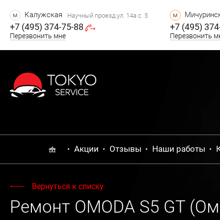
Калужская
Мичуринск
м
м
Научный проезд ул. 14а с. 5
+7 (495) 374-75-88
+7 (495) 374
Перезвонить мне
Перезвонить м
Акции
Отзывы
Наши работы
Вернуться к списку
Ремонт OMODA S5 GT (Ом