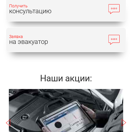
Получить
консультацию
ремонт трансмиссии Митсубиши
Паджеро Спорт;
диагностику трансмиссии
Заявка
на эвакуатор
Митсубиши Паджеро Спорт;
замену масла в трансмиссии
Митсубиши Паджеро Спорт и
другие операции.
Наши акции:
Приобрести необходимые для восстановления
узла запчасти можно на складе автосервиса.
Записаться
Предоставляется гарантия!
Когда необходим ремонт
трансмиссии Митсубиши