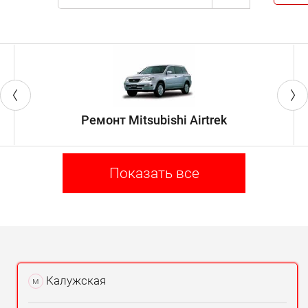
происходит утечка рабочей
жидкости;
затрудняется включение передач;
передачи самопроизвольно
выключаются.
Ремонт Mitsubishi Airtrek
Отзывы подтверждают, что с любой из этих
проблем в центре «Токио Сервис» легко
справятся!
Показать все
Калужская
м