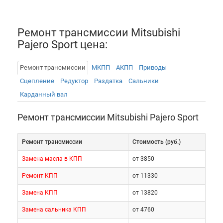
Ремонт трансмиссии Mitsubishi
Pajero Sport цена:
Ремонт трансмиссии
МКПП
АКПП
Приводы
Сцепление
Редуктор
Раздатка
Сальники
Карданный вал
Ремонт трансмиссии Mitsubishi Pajero Sport
Ремонт трансмиссии
Cтоимость (руб.)
Замена масла в КПП
от 3850
Основной причиной поломки АКПП и МКПП
Ремонт КПП
от 11330
внедорожника является нарушение правил
Замена КПП
от 13820
эксплуатации узла. Некоторые автовладельцы
Замена сальника КПП
от 4760
просто не утруждают себя ознакомлением с