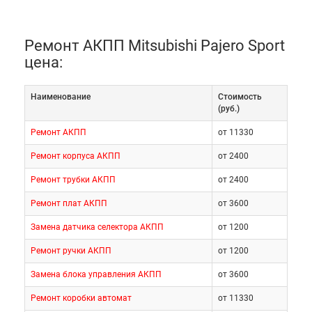
Сбои в работе этого узла вызывают частые
пробуксовки, езда без прогрева в зимний период,
несвоевременное обновление масла и
Ремонт АКПП Mitsubishi Pajero Sport
использование некачественной рабочей
цена:
жидкости. Изнашивается КПП и при буксировке
тяжелых прицепов, особенно в условиях
Наименование
Cтоимость
городского движения.
(руб.)
Ремонт АКПП
от 11330
Вы сами определяете срок службы своего
Ремонт корпуса АКПП
от 2400
автомобиля! Помните, что желание сэкономить,
проведя ремонт трансмиссии собственными
Ремонт трубки АКПП
от 2400
силами, приведет только к увеличению стоимости
Ремонт плат АКПП
от 3600
квалифицированного вмешательства.
Замена датчика селектора АКПП
от 1200
Ремонт ручки АКПП
от 1200
Замена блока управления АКПП
от 3600
Ремонт коробки автомат
от 11330