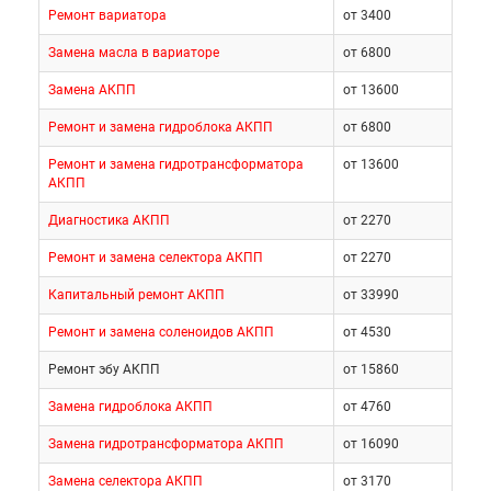
Ремонт вариатора
от 3400
Замена масла в вариаторе
от 6800
Замена АКПП
от 13600
Ремонт и замена гидроблока АКПП
от 6800
Ремонт и замена гидротрансформатора
от 13600
АКПП
Диагностика АКПП
от 2270
Ремонт и замена селектора АКПП
от 2270
Недорого отремонтируют КПП и прочие узлы
Капитальный ремонт АКПП
от 33990
внедорожника в центре «Токио Сервис».
Ремонт и замена соленоидов АКПП
от 4530
Ремонт эбу АКПП
от 15860
Мы проводим:
Замена гидроблока АКПП
от 4760
ремонт электросистемы
Замена гидротрансформатора АКПП
от 16090
Митсубиши Pajero Sport;
Замена селектора АКПП
от 3170