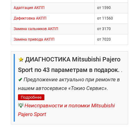
ремонт мотора Митсубиши Pajero
Адаптация АКПП
от 1590
Sport;
Дефектовка АКПП
от 11560
ремонт АКПП Митсубиши Pajero
Замена сальников АКПП
от 3170
Sport и другие операции.
Замена привода АКПП
от 7020
Отзывы людей, которые уже доверили нам
★
ДИАГНОСТИКА Mitsubishi Pajero
«здоровье» своего автомобиля, размещены на
сайте. Поиск качественных расходных материалов
Sport по 43 параметрам в подарок.
.
для ремонта не отнимет у вас много времени,
✔
Предложение актуально при ремонте в
ведь широкий ассортимент запчастей по
нашем автосервисе «Токио Сервис».
адекватным ценам представлен на нашем складе.
Подробнее
💡
Неисправности и поломки Mitsubishi
Когда проводится ремонт
Pajero Sport
АКПП Митсубиши
Паджеро Спорт?