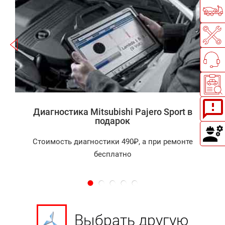
резкое снижение уровня рабочей
жидкости;
вой и другие шумы из коробки;
переключение передач рывками;
а
исчезновение любой из передач;
самовольное переключение
передач и т. д.
Диагностика Mitsubishi Pajero Sport в
подарок
В центре «Токио Сервис» трансмиссией вашего
внедорожника займутся высококлассные
Стоимость диагностики 490₽, а при ремонте
профессионалы, стоимость услуг которых
бесплатно
невысока. Наши мастера совершенствуют свои
навыки и знания, изучая новые методы в сфере
ремонта японских автомобилей. Обратившись к
нам, вы надолго избавитесь от проблемы и снова
сможете наслаждаться слаженной работой всех
Выбрать другую