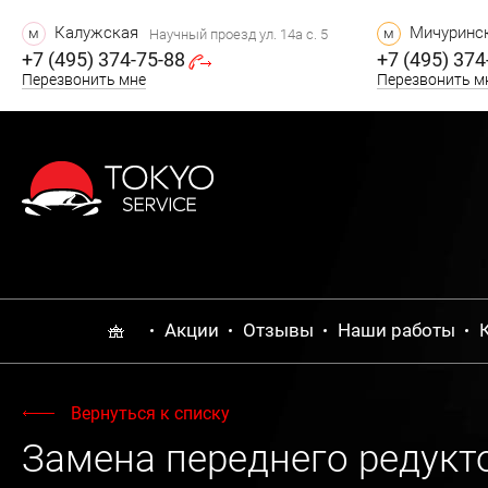
Калужская
Мичуринск
м
м
Научный проезд ул. 14а с. 5
+7 (495) 374-75-88
+7 (495) 374
Перезвонить мне
Перезвонить м
Акции
Отзывы
Наши работы
Вернуться к списку
Замена переднего редукто