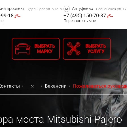
ий проспект
Алтуфьево
м
Удальцова ул. 60 с. 9
Лобненская ул. 17 
-99-18
+7 (495) 150-70-37
не
Перезвонить мне
ВЫБРАТЬ
ВЫБРАТЬ
МАРКУ
УСЛУГУ
Контакты
Вакансии
Пожаловаться руковод
ра моста Mitsubishi Pajero