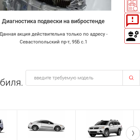
Диагностика подвески на вибростенде
Заправ
Данная акция действительна только по адресу -
Диагнос
Севастопольский пр-т, 95Б с.1
биля.