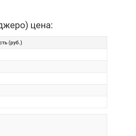
джеро) цена:
ть (руб.)