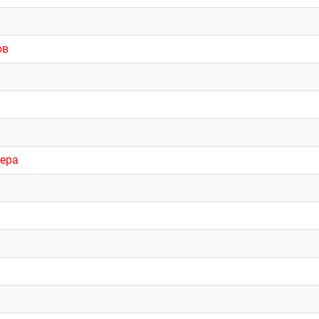
ов
ера