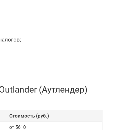
налогов;
utlander (Аутлендер)
Cтоимость (руб.)
от 5610