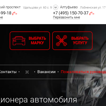
ий проспект
Алтуфьево
м
Удальцова ул. 60 с. 9
Лобненская ул. 17 
-99-18
+7 (495) 150-70-37
не
Перезвонить мне
ВЫБРАТЬ
ВЫБРАТЬ
МАРКУ
УСЛУГУ
Контакты
Вакансии
Пожаловаться руковод
ционера автомобиля