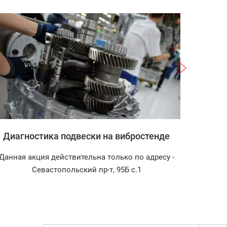
Записаться
Диагностика подвески на вибростенде
Зап
Данная акция действительна только по адресу -
Диагнос
Севастопольский пр-т, 95Б с.1