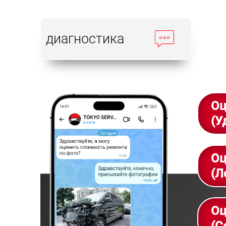
диагностика
Оц
(У
Оц
(Л
Оц