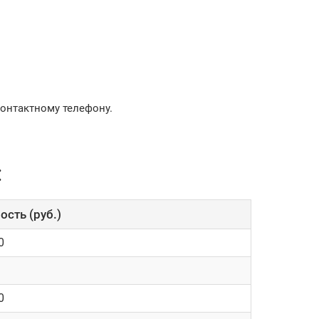
контактному телефону.
:
ость (руб.)
0
0