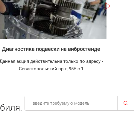
Записаться
Диагностика подвески на вибростенде
Заправ
Данная акция действительна только по адресу -
Диагнос
Севастопольский пр-т, 95Б с.1
биля.