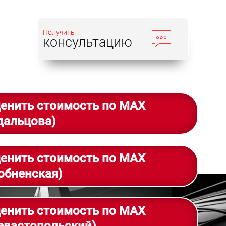
Получить
консультацию
енить стоимость по MAX
дальцова)
енить стоимость по MAX
обненская)
енить стоимость по MAX