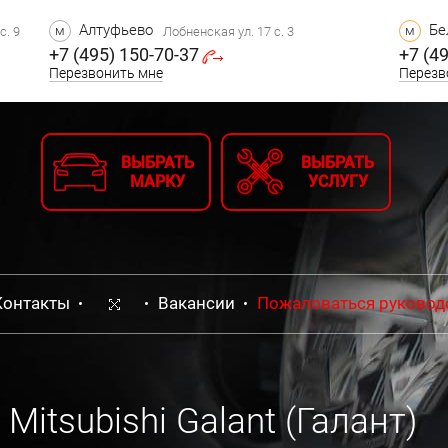
Алтуфьево
Бе
м
м
с. 9
Лобненская ул. 17 с. 3
+7 (495) 150-70-37
+7 (4
Перезвонить мне
Перезв
ВЫБРАТЬ
ВЫБРАТЬ
МАРКУ
УСЛУГУ
Контакты
Вакансии
Пожаловаться руковод
itsubishi Galant (Галант)