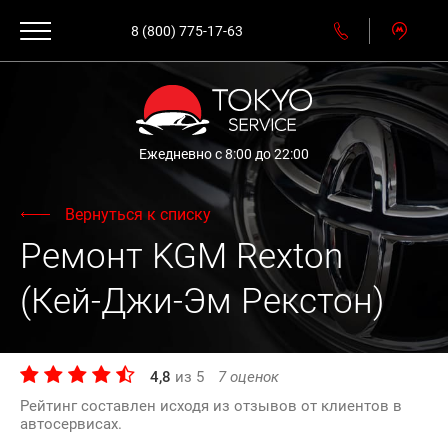
8 (800) 775-17-63
Ежедневно с 8:00 до 22:00
Вернуться к списку
Ремонт KGM Rexton
(Кей-Джи-Эм Рекстон)
4,8
из
5
7
оценок
Рейтинг составлен исходя из отзывов от клиентов в
автосервисах.