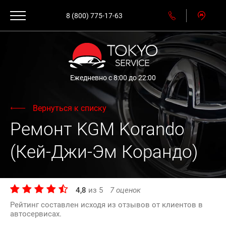
8 (800) 775-17-63
Ежедневно с 8:00 до 22:00
Вернуться к списку
Ремонт KGM Korando
(Кей-Джи-Эм Корандо)
4,8
из
5
7
оценок
Рейтинг составлен исходя из отзывов от клиентов в
автосервисах.