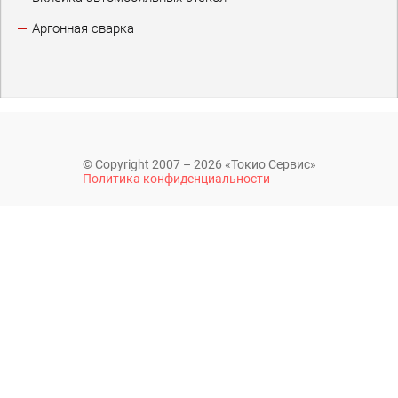
Аргонная сварка
© Copyright 2007 – 2026 «Токио Сервис»
Политика конфиденциальности
Обратите внимание на то, что данный интернет-ресурс (в том
числе указанные цены) носит исключительно
ознакомительный характер, и ни при каких условиях не
является публичной офертой. Стоимость меняется в
зависимости от типа, конструкции и других характеристик
автомобиля.