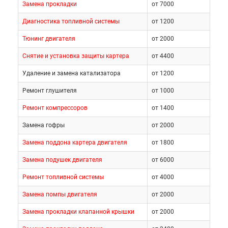
Замена прокладки
от 7000
газораспределительный механизм, который
Диагностика топливной системы
от 1200
осуществляет впуск воздуха и отвод
отработанных газов с помощью системы
Тюнинг двигателя
от 2000
клапанов. Главными приводными деталями
Снятие и установка защиты картера
от 4400
являются распредвалы, работающие за счет
энергии коленчатого вала. Вращаясь, они
Удаление и замена катализатора
от 1200
поочередно открывают и закрывают клапаны,
Ремонт глушителя
от 1000
позволяя им осуществлять свою работу. Однако,
Ремонт компрессоров
от 1400
при работе мотор прогревается, что ведет к
расширению материалов. Следовательно,
Замена гофры
от 2000
клапаны начинают закрывать не до конца и
Замена поддона картера двигателя
от 1800
перестают обеспечивать герметичность.
Замена подушек двигателя
от 6000
Соответственно, снижается КПД системы. Для
нивелирования этих изменений устанавливаются
Ремонт топливной системы
от 4000
специальные механические приспособления –
Замена помпы двигателя
от 2000
гидрокомпенсаторы, которые способны в
Замена прокладки клапанной крышки
от 2000
автономном режиме регулировать положение
клапанов.