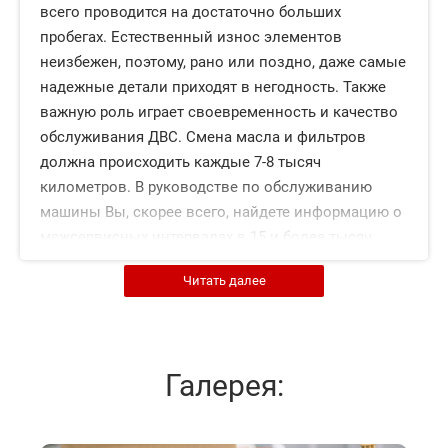
всего проводится на достаточно больших
пробегах. Естественный износ элементов
неизбежен, поэтому, рано или поздно, даже самые
надежные детали приходят в негодность. Также
важную роль играет своевременность и качество
обслуживания ДВС. Смена масла и фильтров
должна происходить каждые 7-8 тысяч
километров. В руководстве по обслуживанию
машины Вы, скорее всего, найдете информацию о
межсервисных интервалах в 15 и более тысяч.
Однако такие цифры могут быть актуальны только
Читать далее
в том случае, если автомобиль эксплуатируется в
условиях немецких автобанах. В отечественных же
реалиях использование одного смазочного
материала столь долгое время приведет к
Галерея:
серьезным негативным последствиям.
Назначение элементов