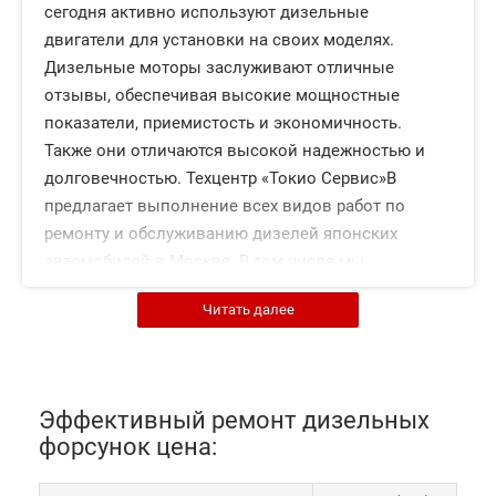
сегодня активно используют дизельные
двигатели для установки на своих моделях.
Дизельные моторы заслуживают отличные
отзывы, обеспечивая высокие мощностные
показатели, приемистость и экономичность.
Также они отличаются высокой надежностью и
долговечностью. Техцентр «Токио Сервис»В
предлагает выполнение всех видов работ по
ремонту и обслуживанию дизелей японских
автомобилей в Москве. В том числе мы
сравнительно дешево проводим ремонт
Читать далее
дизельных форсунок с гарантией высокого
качества.В Наши мастера обладают высокой
квалификацией и отлично знают все японские
модели. За счет этого мы обеспечиваем полное
Эффективный ремонт дизельных
восстановление двигателя и предлагаем
форсунок цена:
выгодную стоимость наших услуг.