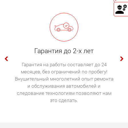
снижение мощности;
стуки при работе мотора.
При любом из этих признаков рекомендуется
срочно ехать на диагностику, которая определит,
необходим ли ремонт дизельных форсунок. Эти
работы на высоком уровне качества будут
Гарантия до 2-х лет
выполнены в «Токио Сервис». При раннем
обращении мы можем устранить большинство
Гарантия на работы составляет до 24
неисправностей недорого. Необходимо учитывать,
месяцев, без ограничений по пробегу!
что в некоторых случаях ремонт оказывается
Внушительный многолетний опыт ремонта
невозможным из-за конструктивных
и обслуживания автомобилей и
особенностей форсунок отдельных
следование технологиям позволяют нам
производителей. В подобных случаях
это сделать.
единственным выходом остается только купить
новую деталь. Наиболее ремонтопригодными
считаются форсунки Bosch.