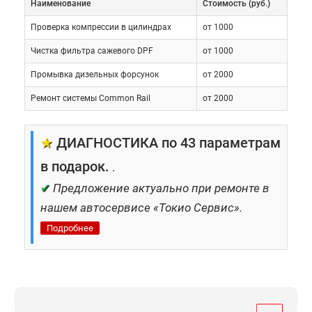
Наименование
Cтоимость (руб.)
Проверка компрессии в цилиндрах
от 1000
Чистка фильтра сажевого DPF
от 1000
Промывка дизельных форсунок
от 2000
Ремонт системы Common Rail
от 2000
★
ДИАГНОСТИКА по 43 параметрам
в подарок.
.
✔
Предложение актуально при ремонте в
Форсунка – элемент, отвечающий за впрыск
нашем автосервисе «Токио Сервис».
топлива в цилиндр. Учитывая особенности
Подробнее
функционирования дизеля, это один из наиболее
важных элементов для эффективной работы
силового агрегата. Качество впрыска напрямую
определяет его основные эксплуатационные
характеристики.