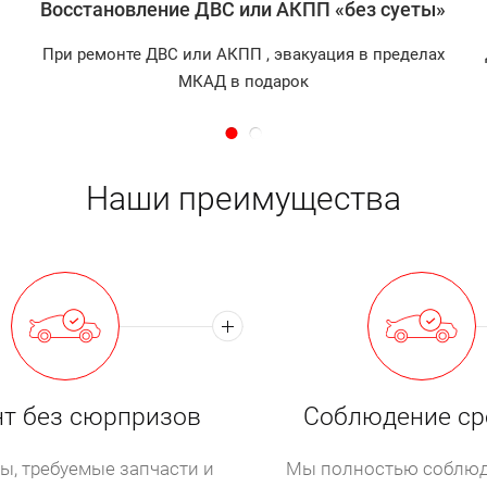
Восстановление ДВС или АКПП «без суеты»
ей и дилерскому оборудованию для ремонта дизельны
инки машин с моторами на тяжелом топливе в Москве
При ремонте ДВС или АКПП , эвакуация в пределах
МКАД в подарок
ельные машины, как правило, имеют ряд характерных «боляч
Наши преимущества
тящий момент. Это приводит к частому повреждению подуше
к владелец заметит толчки при резком наборе скорости, а т
 на педаль газа, будет видно как мотор заваливается на оди
адок. Поэтому подушки лучше заменить.
т без сюрпризов
Соблюдение ср
ы, требуемые запчасти и
Мы полностью соблюд