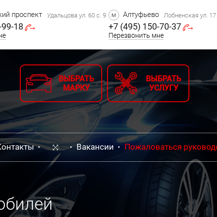
ий проспект
Алтуфьево
м
Удальцова ул. 60 с. 9
Лобненская ул. 17 
-99-18
+7 (495) 150-70-37
не
Перезвонить мне
ВЫБРАТЬ
ВЫБРАТЬ
МАРКУ
УСЛУГУ
Контакты
Вакансии
Пожаловаться руковод
обилей