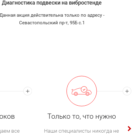
Диагностика подвески на вибростенде
х автомобилей «Токио Сервис»
. Все работы проводятся опытными
Данная акция действительна только по адресу -
Диагно
Севастопольский пр-т, 95Б с.1
ек». Двигатели таких транспортных средств
к мотора. Опоры не выдерживают огромных
акже усилившуюся вибрацию кузова. Если на
н бок. Долгая эксплуатация с неисправными
оков
Только то, что нужно
аем все
Наши специалисты никогда не