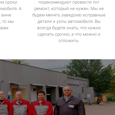
ом сроки
порекомендуют провести тот
омобиля. А
ремонт, который не нужен. Мы не
й вине
будем менять заведомо исправные
, то мы
детали и узлы автомобиля. Вы
 вам
всегда будете знать, что нужно
сделать срочно, а что можно и
отложить.