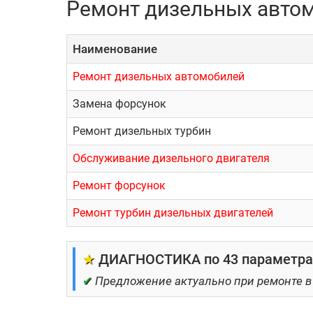
Ремонт дизельных автом
При всех своих плюсах машины с дизельными 
подобных автомобилей. В отличие от транспор
Наименование
использования только оригинальных запчастей
Ремонт дизельных автомобилей
Квалифицированные усл
Замена форсунок
Одним из самых распространенных видов ремо
Ремонт дизельных турбин
Специалисты техцентра готовы предложить усл
Обслуживание дизельного двигателя
Основные причины, которые вызывают необход
Ремонт форсунок
использование некачественного д
Ремонт турбин дизельных двигателей
неудовлетворительное качество 
несоблюдение требований по экс
★
ДИАГНОСТИКА по 43 параметрам
нарушение требований по технич
✔
Предложение актуально при ремонте в
Поломки двигателя всегда представляют