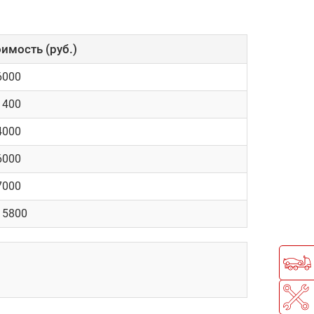
рые несколько усложняют обслуживание
ей почти всегда будет требовать
имость (руб.)
6000
омобилей
1400
оспособности выхлопной системы.
4000
6000
7000
15800
 которой сопряжено с высокими