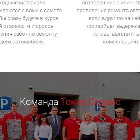
ходные материалы
оговоренные с клиент
ываются с вами с самого
проведения ремонта авт
Вы сразу будете в курсе
если вдруг по наше
й стоимости и сроков
произойдет задержка
ения работ по ремонту
готовы выплатить
шего автомобиля.
компенсацию.
Команда
Токио Сервис