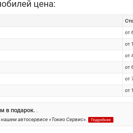
обилей цена:
двигателями имеют ряд конструктивных особенностей, кото
тных средств с бензиновыми ДВС ремонт дизельных автомобил
Cто
, предупреждают сотрудники «Токио Сервиса».
от 
уги по ремонту дизельных авт
от 
нта дизельных автомобилей является восстановление работ
от 
уги по ремонту и обслуживанию сажевых фильтров.
от 
имость ремонта дизеля:
от 
изельного топлива для заправки;
от 
моторного масла;
плуатации дизельного двигателя;
 в подарок.
.
ескому обслуживанию силового агрегата.
 нашем автосервисе «Токио Сервис».
Подробнее
 собой довольно значительную проблему, устранение