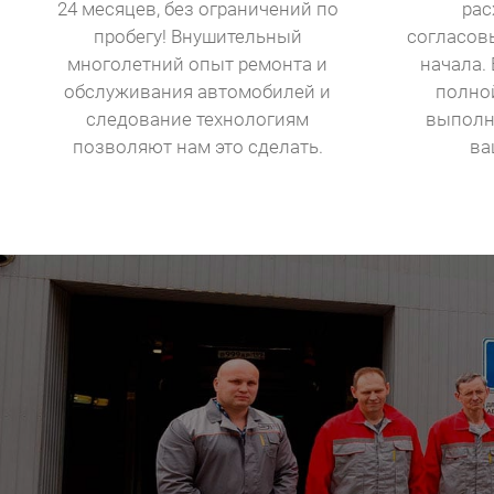
24 месяцев, без ограничений по
рас
пробегу! Внушительный
согласов
многолетний опыт ремонта и
начала. 
обслуживания автомобилей и
полно
следование технологиям
выполн
позволяют нам это сделать.
ва