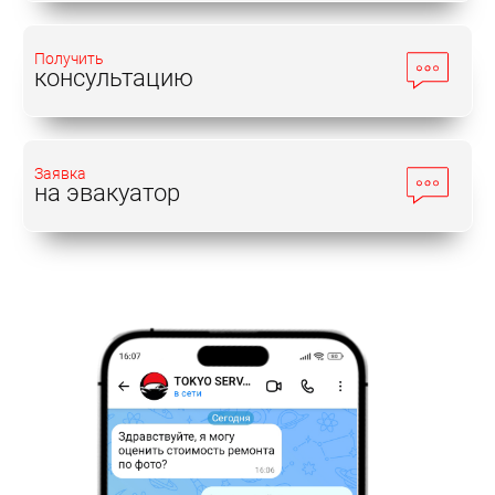
не редкость, особенно, для машин,
эксплуатирующихся в Москве. Проблемы с
Получить
парковочными местами здесь актуальны не
консультацию
только для центра города, но и для спальных
районов. Пробираясь сквозь заставленные плохо
освещенные дворы легко можно не рассчитать
Заявка
расстояние до припаркованных автомобилей и
на эвакуатор
задеть их. Может произойти и обратная ситуация
– Вашу машину заденет неаккуратный или
неопытный водитель. Так или иначе, последствия
таких эксцессов существеннее, чем пескоструй
или вылет дорожного мусора.
Выполнение операций
Возможность проведения локального ремонта
кузова авто определяется мастером-
жестянщиком. Дело в том, что неопытный