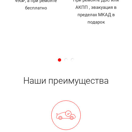
490₽, а при ремонте
АКПП , эвакуация в
бесплатно
й
пределах МКАД в
д
подарок
Наши преимущества