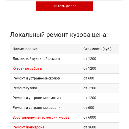
заводским. Следовательно, факт такого ремонта
Читать далее
сложнее обнаружить. В-третьих, он занимает
меньше времени. Не потребуется демонтаж и
дефектовка элементов. Поэтому Вы сможете
забрать отремонтированный автомобиль быстрее.
Локальный ремонт кузова цена:
Наименование
Cтоимость (руб.)
Режим работы
Локальный кузовной ремонт
от 1200
автотехцентра с 9 до
Кузовные работы
от 1200
Ремонт и устранение сколов
от 600
21 часа, без
Ремонт кузова
от 1200
выходных дней.
Ремонт и устранение вмятин
от 1200
Ремонт и устранение царапин
от 600
Оставить заявку
Восстановление геометрии кузова
от 6000
Ремонт лонжерона
от 3600