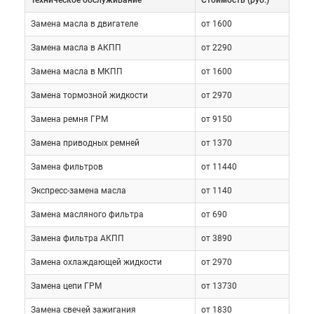
Техническое обслуживание
Cтоимость (руб.)
высокими динамическими показателями. В пару к
Замена масла в двигателе
от 1600
этим моторам предлагались механические и
автоматические коробки передач. МКПП имели 5
Замена масла в АКПП
от 2290
и 6 ступеней, а АКПП – 6. Помимо привычного
Замена масла в МКПП
от 1600
полного привода, также существовали версии с
Замена тормозной жидкости
от 2970
задней ведущей осью, однако в России они не
предлагались. Спереди устанавливались двойные
Замена ремня ГРМ
от 9150
поперечные рычаги, а сзади – зависимая система
Замена приводных ремней
от 1370
с тягой Панара. Все тормозные механизмы –
Замена фильтров
от 11440
дисковые. Количество опций у представителей
разных поколений существенно отличалось.
Экспресс-замена масла
от 1140
Современная модификация предлагала отделку
Замена масляного фильтра
от 690
сидений кожей, электрорегулировки, климат-
контроль, аудиосистему, мультимедиа.
Замена фильтра АКПП
от 3890
Замена охлаждающей жидкости
от 2970
Рассмотрим основные характеристики:
Замена цепи ГРМ
от 13730
Замена свечей зажигания
от 1830