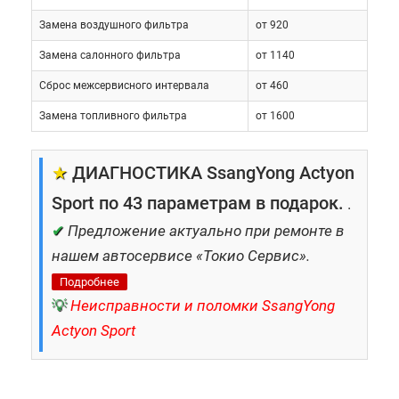
ДВС: 2.3, бензин, атмосферник (150
Замена воздушного фильтра
от 920
л.с.)/2.0, дизель, турбонаддув (141-
Замена салонного фильтра
от 1140
149 л.с.)
Сброс межсервисного интервала
от 460
КПП: механика/автомат (5-6/6
Замена топливного фильтра
от 1600
ступеней)
Привод: задний/полный
★
ДИАГНОСТИКА SsangYong Actyon
Средний расход топлива: 8 – 11.4л
Sport по 43 параметрам в подарок.
.
Также на борту присутствовали и системы
✔
Предложение актуально при ремонте в
безопасности. К ним можно отнести
нашем автосервисе «Токио Сервис».
подушки для водителя и пассажиров, ABS,
Подробнее
систему курсовой устойчивости.
💡
Неисправности и поломки SsangYong
Actyon Sport
Эксплуатация
Actyon Sports укомплектованы достаточно