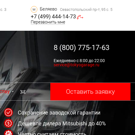
Беляево
м
с. 3
Севастопольский пр-т, 95 с. 5
+7 (499) 444-14-73
Перезвонить мне
8 (800) 775-17-63
Ежедневно с 8:00 до 22:00
service@tokyogarage.ru
Оставить заявку
ству
Сохранение заводской гарантии
Дешевле дилера Mitsubishi до 40%
Честно считаем стоимость