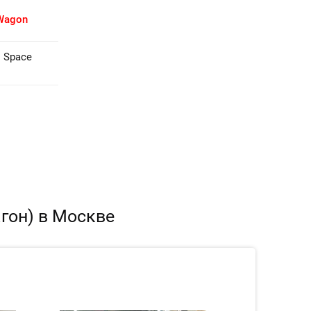
 Wagon
i Space
агон) в Москве