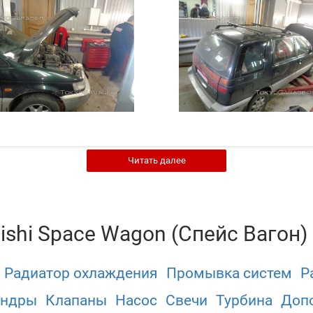
Читать далее
ishi Space Wagon (Спейс Вагон) 
Радиатор охлаждения
Промывка систем
Р
индры
Клапаны
Насос
Свечи
Турбина
Допо