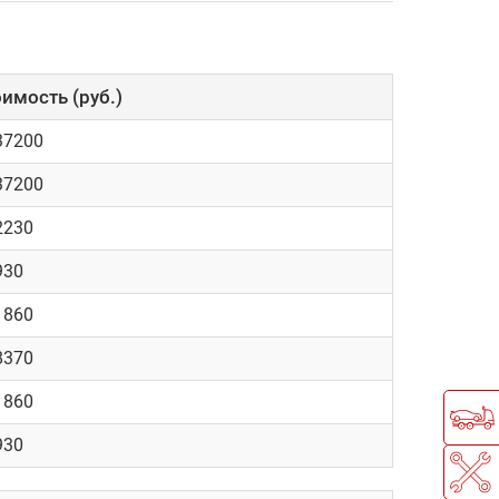
имость (руб.)
37200
37200
2230
930
1860
8370
1860
930