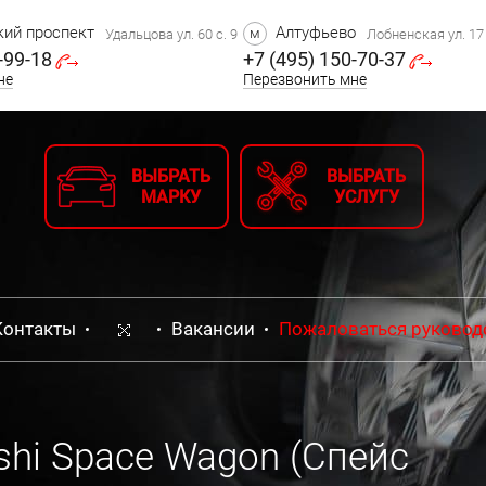
ий проспект
Алтуфьево
м
Удальцова ул. 60 с. 9
Лобненская ул. 17 
-99-18
+7 (495) 150-70-37
не
Перезвонить мне
ВЫБРАТЬ
ВЫБРАТЬ
МАРКУ
УСЛУГУ
Контакты
Вакансии
Пожаловаться руковод
shi Space Wagon (Спейс