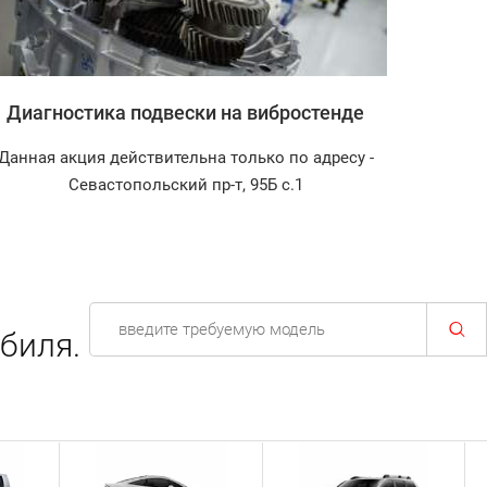
Диагностика подвески на вибростенде
Заправ
Данная акция действительна только по адресу -
Диагнос
Севастопольский пр-т, 95Б с.1
биля.