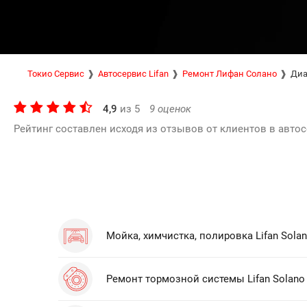
Токио Сервис
Автосервис Lifan
Ремонт Лифан Солано
Диа
4,9
из
5
9
оценок
Рейтинг составлен исходя из отзывов от клиентов в автос
Мойка, химчистка, полировка Lifan Sola
Ремонт тормозной системы Lifan Solano