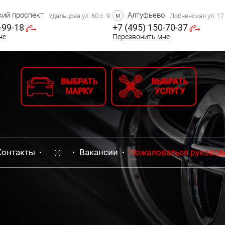
ий проспект
Алтуфьево
м
Удальцова ул. 60 с. 9
Лобненская ул. 17 
-99-18
+7 (495) 150-70-37
не
Перезвонить мне
ВЫБРАТЬ
ВЫБРАТЬ
МАРКУ
УСЛУГУ
Контакты
Вакансии
Пожаловаться руковод