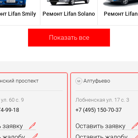
нт Lifan Smily
Ремонт Lifan Solano
Ремонт Lifan
Показать все
нский проспект
Алтуфьево
м
л. 60 с. 9
Лобненская ул. 17 с. 3
74-99-18
+7 (495) 150-70-37
ь заявку
Оставить заявку
ь жалобу
Оставить жалобу