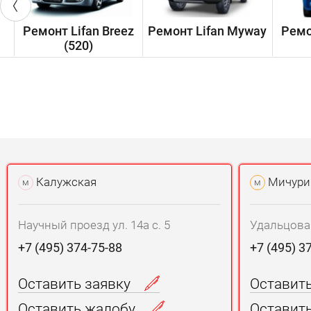
Ремонт Lifan Breez
Ремонт Lifan Myway
Ремо
(520)
Калужская
Мичури
м
м
Научный проезд ул. 14а с. 5
Удальцова у
+7 (495) 374-75-88
+7 (495) 3
Оставить заявку
Оставит
Оставить жалобу
Оставит