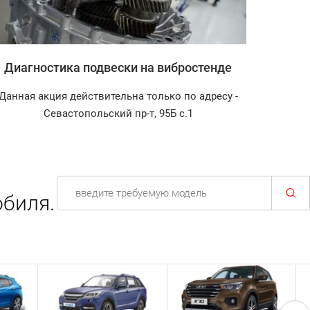
Диагностика подвески на вибростенде
Запр
Данная акция действительна только по адресу -
Диагност
Севастопольский пр-т, 95Б с.1
биля.