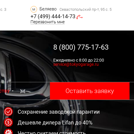
Беляево
м
с. 3
Севастопольский пр-т, 95 с. 5
+7 (499) 444-14-73
Перезвонить мне
8 (800) 775-17-63
Ежедневно с 8:00 до 22:00
service@tokyogarage.ru
Оставить заявку
ству
Сохранение заводской гарантии
Дешевле дилера Lifan до 40%
Честно считаем стоимость