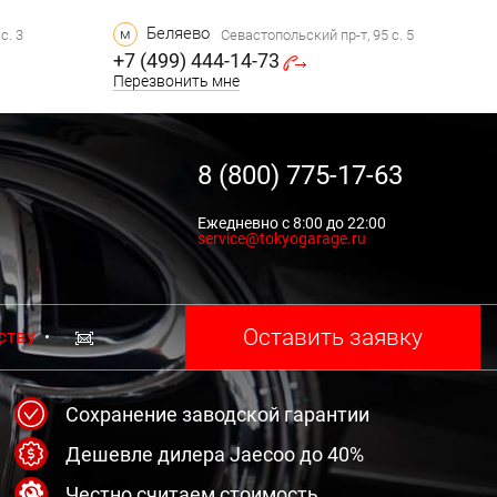
Беляево
м
с. 3
Севастопольский пр-т, 95 с. 5
+7 (499) 444-14-73
Перезвонить мне
8 (800) 775-17-63
Ежедневно с 8:00 до 22:00
service@tokyogarage.ru
Оставить заявку
ству
Сохранение заводской гарантии
Дешевле дилера Jaecoo до 40%
Честно считаем стоимость