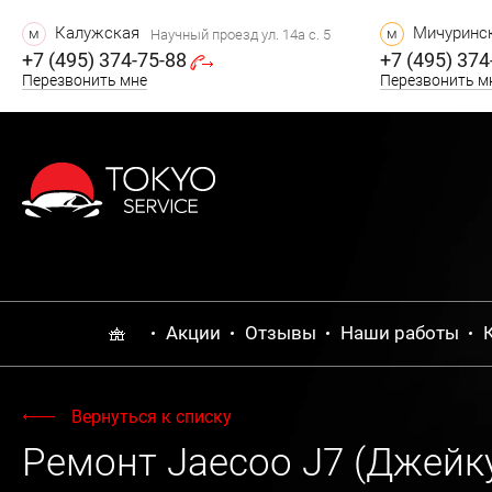
Калужская
Мичуринск
м
м
Научный проезд ул. 14а с. 5
+7 (495) 374-75-88
+7 (495) 374
Перезвонить мне
Перезвонить м
Акции
Отзывы
Наши работы
Вернуться к списку
Ремонт Jaecoo J7 (Джейк