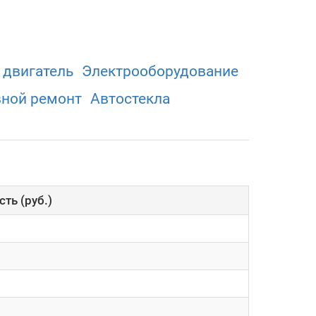
 двигатель
Электрооборудованиe
вной ремонт
Автостекла
ть (руб.)