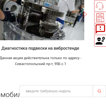
Записаться
Диагностика подвески на вибростенде
Зап
Данная акция действительна только по адресу -
Диагнос
Севастопольский пр-т, 95Б с.1
омобиля.