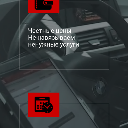
Честные цены
Не навязываем
ненужные услуги