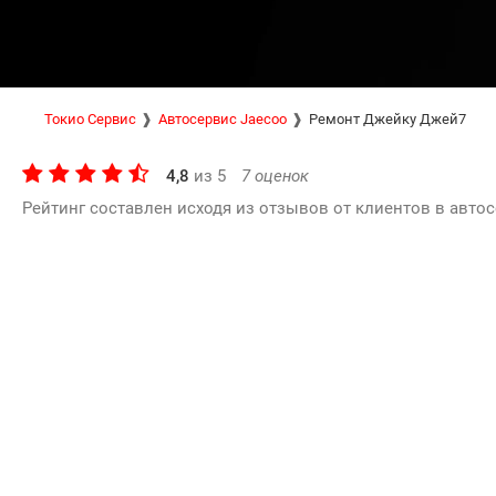
Токио Сервис
Автосервис Jaecoo
Ремонт Джейку Джей7
4,8
из
5
7
оценок
Рейтинг составлен исходя из отзывов от клиентов в автос