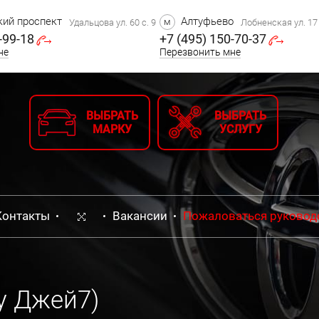
ий проспект
Алтуфьево
м
Удальцова ул. 60 с. 9
Лобненская ул. 17 
-99-18
+7 (495) 150-70-37
не
Перезвонить мне
ВЫБРАТЬ
ВЫБРАТЬ
МАРКУ
УСЛУГУ
Контакты
Вакансии
Пожаловаться руковод
у Джей7)