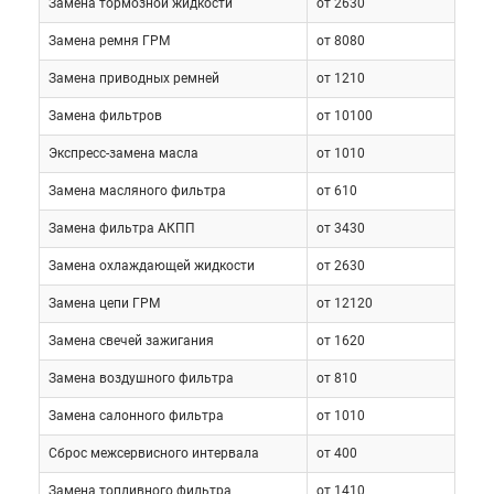
Замена тормозной жидкости
от 2630
стоек Макферсона спереди и торсионной балки
сзади. Тормозные механизмы – дисковые
Замена ремня ГРМ
от 8080
(фронтальные вентилируемые). В качестве опций
Замена приводных ремней
от 1210
предлагают: аудиосистему, мультимедиа,
Замена фильтров
от 10100
кондиционер, многофункциональное рулевое
колесо, кожаную отделку сидений.
Экспресс-замена масла
от 1010
Замена масляного фильтра
от 610
Спецификации:
Замена фильтра АКПП
от 3430
ДВС: 1.5, бензин, атмосферник (113
Замена охлаждающей жидкости
от 2630
л.с.)/1.6, бензин, атмосферник (109
Замена цепи ГРМ
от 12120
– 113 л.с.)
Замена свечей зажигания
от 1620
КПП: механическая (6 ступеней)/
Замена воздушного фильтра
от 810
вариатор
Замена салонного фильтра
от 1010
Привод: передний
Сброс межсервисного интервала
от 400
Разгон до 100км/ч: 11.5с
Замена топливного фильтра
от 1410