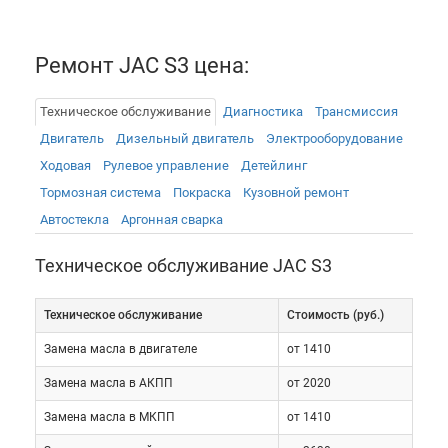
Ремонт JAC S3 цена:
Техническое обслуживание
Диагностика
Трансмиссия
Двигатель
Дизельный двигатель
Электрооборудованиe
Технические
Ходовая
Рулевое управление
Детейлинг
характеристики
Тормозная система
Покраска
Кузовной ремонт
Автостекла
Аргонная сварка
Автомобили комплектуются двумя бензиновыми
атмосферными силовыми агрегатами. Младший
Техническое обслуживание JAC S3
имеет объем 1.5л и работает с отдачей 113
лошадиных сил и 146Нм крутящего момента.
Техническое обслуживание
Cтоимость (руб.)
Старший представляет собой ДВС объемом 1.6л.
Замена масла в двигателе
от 1410
Он выдает от 109 до 113 сил (146Нм момента).
Вместе с ними работают 6-ступенчатые
Замена масла в АКПП
от 2020
механические КПП и вариаторы. Привод –
Замена масла в МКПП
от 1410
передний. Подвеска предусматривает установку