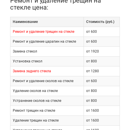
Ремонт и удаление трещин на
к потере контроля над дорожной ситуацией.
стекле цена:
Наименование
Cтоимость (руб.)
Режим работы
Ремонт и удаление трещин на стекле
от 600
автотехцентра с 9 до
Ремонт и удаление царапин на стекле
от 600
Замена стекол
от 1920
21 часа, без
Установка стекол
от 800
выходных дней.
Замена заднего стекла
от 1280
Ремонт и удаление сколов на стекле
от 600
Оставить заявку
Удаление сколов на стекле
от 800
Устранение сколов на стекле
от 800
Ремонт трещин на стекле
от 1600
Повреждение элементов
Удаление трещин на стекле
от 1600