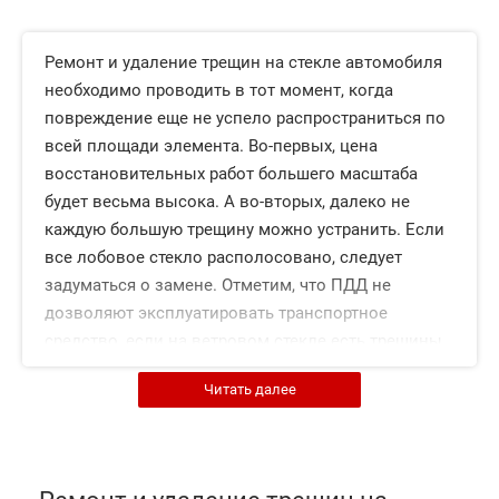
Ремонт и удаление трещин на стекле автомобиля
необходимо проводить в тот момент, когда
повреждение еще не успело распространиться по
всей площади элемента. Во-первых, цена
восстановительных работ большего масштаба
будет весьма высока. А во-вторых, далеко не
каждую большую трещину можно устранить. Если
все лобовое стекло располосовано, следует
задуматься о замене. Отметим, что ПДД не
дозволяют эксплуатировать транспортное
средство, если на ветровом стекле есть трещины
с водительской стороны. Такие дефекты
Читать далее
препятствуют нормальному обзору, а также
становятся причиной кратковременного
ослепления. В темное время суток, свет, попадая
на изломы, преломляется и бликует, что приведет