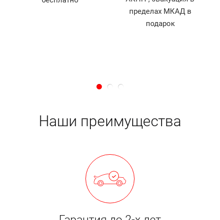
бесплатно
й
пределах МКАД в
д
подарок
Наши преимущества
Гарантия до 2-х лет