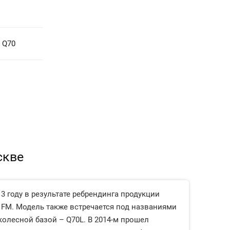
i Q70
скве
13 году в результате ребрендинга продукции
n FM. Модель также встречается под названиями
 колесной базой – Q70L. В 2014-м прошел