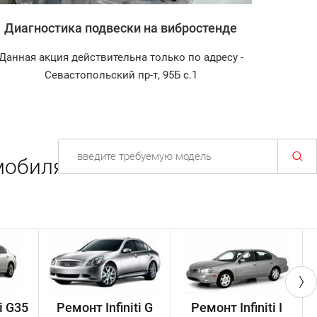
Диагностика подвески на вибростенде
Зап
Данная акция действительна только по адресу -
Диагност
Севастопольский пр-т, 95Б с.1
мобиля.
i G35
Ремонт Infiniti G
Ремонт Infiniti I