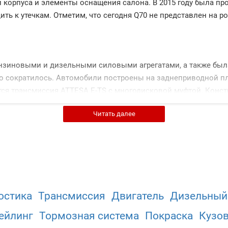
и корпуса и элементы оснащения салона. В 2015 году была п
ить к утечкам. Отметим, что сегодня Q70 не представлен на 
зиновыми и дизельными силовыми агрегатами, а также была
 сократилось. Автомобили построены на заднеприводной пл
ся трансмиссия ATTESA E-TS с многодисковой муфтой. Конст
 сзади – многорычажная. Все тормозные механизмы – дисковы
Читать далее
на, электрорегулировками, климат и круиз-контролем, мно
вигацией.
.)
.)
остика
Трансмиссия
Двигатель
Дизельный
 л.с.)
ейлинг
Тормозная система
Покраска
Кузо
)