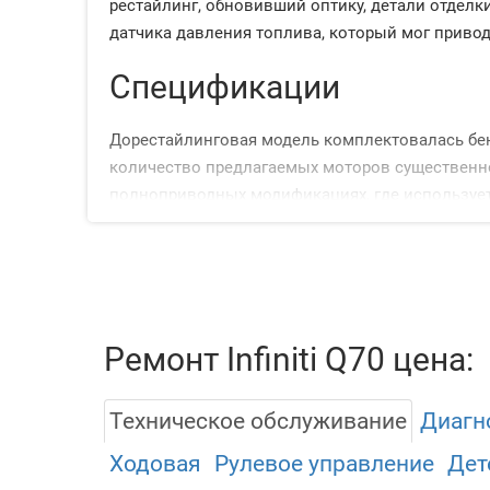
рестайлинг, обновивший оптику, детали отделк
датчика давления топлива, который мог привод
Спецификации
Дорестайлинговая модель комплектовалась бен
количество предлагаемых моторов существенно
полноприводных модификациях, где использует
Спереди установлена двухрычажная система, а
автомобиль оснащается кожаной отделкой сало
премиальной аудиосистемой, мультимедиа с на
Рассмотрим встречающиеся двигатели:
Ремонт Infiniti Q70 цена:
2.5, бензин, атмосферник (221 л.с
3.7, бензин, атмосферник (333 л.с
Техническое обслуживание
Диагн
5.6, бензин, атмосферник (408-420
Ходовая
Рулевое управление
Дет
2.1, дизель, турбонаддув (170 л.с.