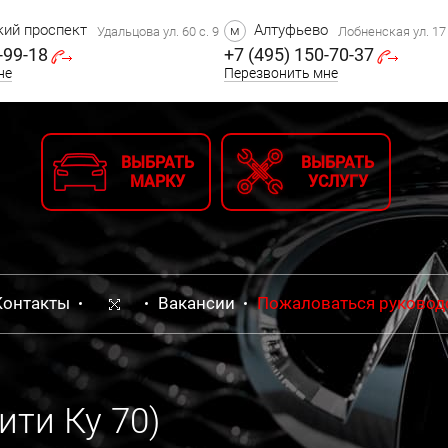
ий проспект
Алтуфьево
м
Удальцова ул. 60 с. 9
Лобненская ул. 17 
-99-18
+7 (495) 150-70-37
не
Перезвонить мне
ВЫБРАТЬ
ВЫБРАТЬ
МАРКУ
УСЛУГУ
Контакты
Вакансии
Пожаловаться руковод
ити Ку 70)