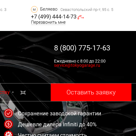
Беляево
м
с. 3
Севастопольский пр-т, 95 с. 5
+7 (499) 444-14-73
Перезвонить мне
8 (800) 775-17-63
Ежедневно с 8:00 до 22:00
service@tokyogarage.ru
Оставить заявку
ству
Сохранение заводской гарантии
Дешевле дилера Infiniti до 40%
Честно считаем стоимость