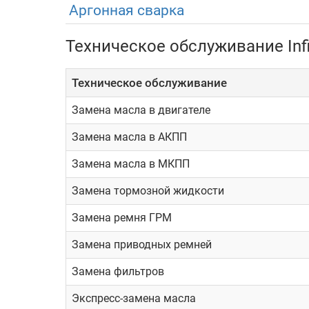
Аргонная сварка
3.5, гибрид (306 л.с.)
Техническое обслуживание Infi
Все модификации оснащались только ав
Эксплуатация
Техническое обслуживание
Замена масла в двигателе
Механизмы автомобилей премиального сегмента
Замена масла в АКПП
динамических характеристик. При этом модели
высококачественных расходников и технически
Замена масла в МКПП
достойных аналогов, которые также представле
Замена тормозной жидкости
Куда обратиться?
Замена ремня ГРМ
Выбор сервисного центра для ремонта Infiniti 
Замена приводных ремней
штате высококвалифицированных сотрудников.
Замена фильтров
провести комплексную диагностику Infiniti. В-
соблюдаются в автосервисе Токио Сервис, рас
Экспресс-замена масла