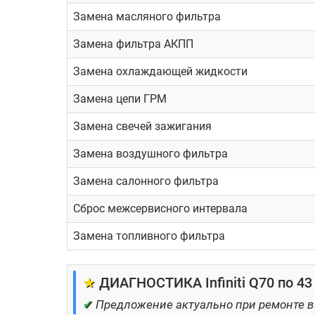
Некоторые преимущества ремонта Infiniti Q70 в
Замена масляного фильтра
Замена фильтра АКПП
Бесплатная диагностика
ТО под ключ
Замена охлаждающей жидкости
Ремонт ДВС и АКПП любой слож
Замена цепи ГРМ
Кузовной цех
Замена свечей зажигания
Малярный цех
Замена воздушного фильтра
Профессиональный детейлинг
Замена салонного фильтра
Сброс межсервисного интервала
Замена топливного фильтра
★
ДИАГНОСТИКА Infiniti Q70 по 43
✔
Предложение актуально при ремонте в