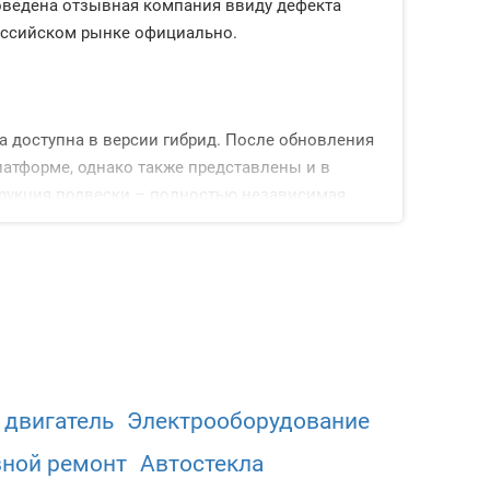
роведена отзывная компания ввиду дефекта
российском рынке официально.
 доступна в версии гибрид. После обновления
атформе, однако также представлены и в
рукция подвески – полностью независимая.
е, вентилируемые. Что касается опций,
гофункциональным рулевым колесом,
 двигатель
Электрооборудованиe
вной ремонт
Автостекла