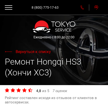
8 (800) 775-17-63
Ежедневно с 8:00 до 22:00
Вернуться к списку
Ремонт Hongqi HS3
(Хончи ХС3)
4,8
из
5
7
оценок
Рейтинг составлен исходя из отзывов от клиентов в
автосервисах.