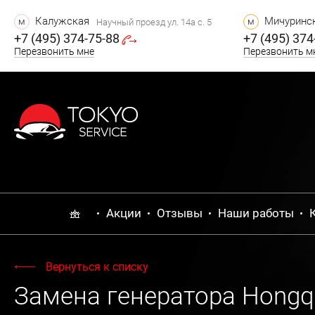
Калужская
Мичуринск
м
м
Научный проезд ул. 14а с. 5
+7 (495) 374-75-88
+7 (495) 374
Перезвонить мне
Перезвонить м
Акции
Отзывы
Наши работы
Вернуться к списку
Замена генератора Hongq