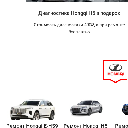
i H5
Диагностика Hongqi H5 в подарок
агностика
Стоимость диагностики 490₽, а при ремонте
арок!
бесплатно
Ремонт Hongqi E-HS9
Ремонт Hongqi H5
Ремо