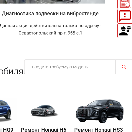
Диагностика подвески на вибростенде
Зап
Данная акция действительна только по адресу -
Диагнос
Севастопольский пр-т, 95Б с.1
обиля.
i HQ9
Ремонт Hongqi H6
Ремонт Hongqi HS3