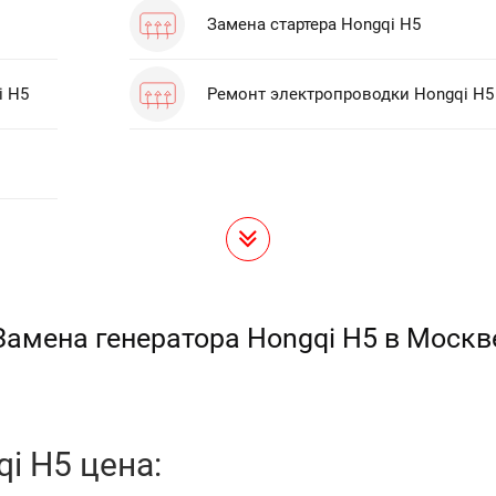
Замена стартера Hongqi H5
i H5
Ремонт электропроводки Hongqi H5
Замена генератора Hongqi H5 в Москв
i H5 цена: