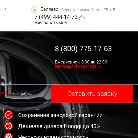
Беляево
м
с. 3
Севастопольский пр-т, 95 с. 5
+7 (499) 444-14-73
Перезвонить мне
8 (800) 775-17-63
Ежедневно с 8:00 до 22:00
service@tokyogarage.ru
Оставить заявку
ству
Сохранение заводской гарантии
Дешевле дилера Hongqi до 40%
Честно считаем стоимость