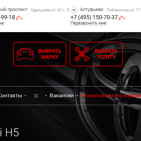
ий проспект
Алтуфьево
м
Удальцова ул. 60 с. 9
Лобненская ул. 17 
-99-18
+7 (495) 150-70-37
не
Перезвонить мне
ВЫБРАТЬ
ВЫБРАТЬ
МАРКУ
УСЛУГУ
Контакты
Вакансии
Пожаловаться руковод
i H5