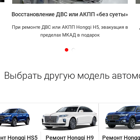
Восстановление ДВС или АКПП «без суеты»
При ремонте ДВС или АКПП Hongqi H5, эвакуация в
пределах МКАД в подарок
Выбрать другую модель автом
нт Hongqi HS5
Ремонт Hongqi H9
Ремонт Hongq