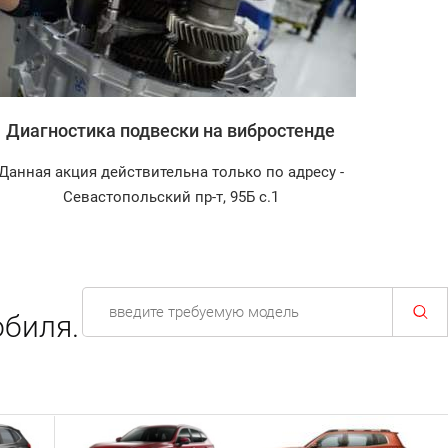
Диагностика подвески на вибростенде
За
Данная акция действительна только по адресу -
Диагност
Севастопольский пр-т, 95Б с.1
обиля.