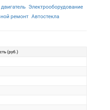
 двигатель
Электрооборудованиe
вной ремонт
Автостекла
ть (руб.)