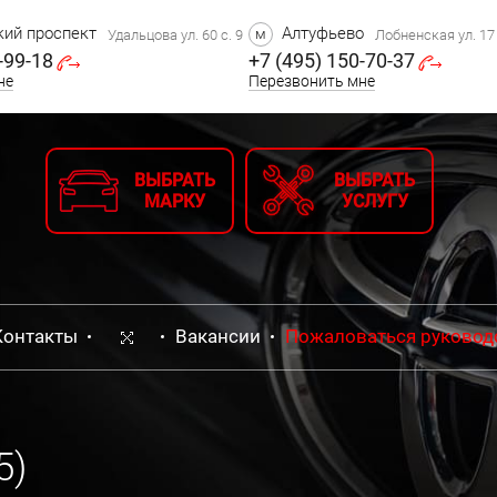
ий проспект
Алтуфьево
м
Удальцова ул. 60 с. 9
Лобненская ул. 17 
-99-18
+7 (495) 150-70-37
не
Перезвонить мне
ВЫБРАТЬ
ВЫБРАТЬ
МАРКУ
УСЛУГУ
Контакты
Вакансии
Пожаловаться руковод
5)