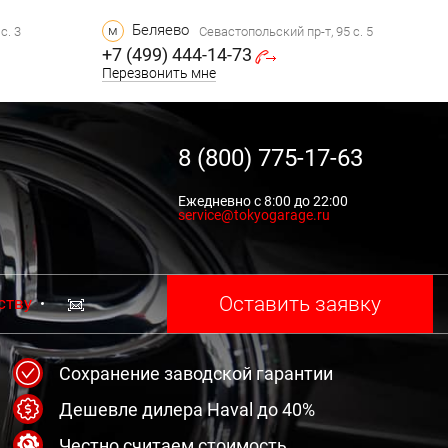
Беляево
м
с. 3
Севастопольский пр-т, 95 с. 5
+7 (499) 444-14-73
Перезвонить мне
8 (800) 775-17-63
Ежедневно с 8:00 до 22:00
service@tokyogarage.ru
Оставить заявку
ству
Сохранение заводской гарантии
Дешевле дилера Haval до 40%
Честно считаем стоимость