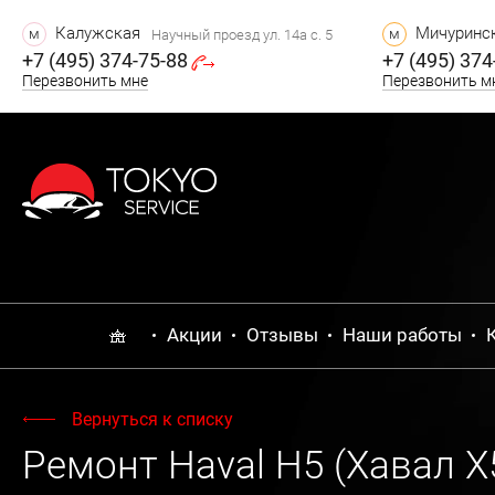
Калужская
Мичуринск
м
м
Научный проезд ул. 14а с. 5
+7 (495) 374-75-88
+7 (495) 374
Перезвонить мне
Перезвонить м
Акции
Отзывы
Наши работы
Вернуться к списку
Ремонт Haval H5 (Хавал Х