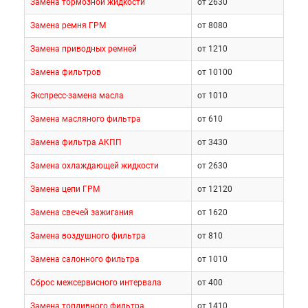
Замена тормозной жидкости
от 2630
– дисковые (фронтальные вентилируемые). В
Замена ремня ГРМ
от 8080
качестве опций предлагают
многофункциональное рулевое колесо, климат и
Замена приводных ремней
от 1210
круиз-контроль, электрорегулировки,
Замена фильтров
от 10100
аудиосистему, мультимедиа, кожаную отделку
сидений.
Экспресс-замена масла
от 1010
Замена масляного фильтра
от 610
Спецификации:
Замена фильтра АКПП
от 3430
Замена охлаждающей жидкости
от 2630
ДВС: 1.6, бензин, турбонаддув (186
Замена цепи ГРМ
от 12120
л.с.)
Замена свечей зажигания
от 1620
КПП: роботизированная (7
Замена воздушного фильтра
от 810
ступеней)
Привод: полный
Замена салонного фильтра
от 1010
Разгон до 100км/ч: 9.8с
Сброс межсервисного интервала
от 400
Средний расход топлива: 7.6л
Замена топливного фильтра
от 1410