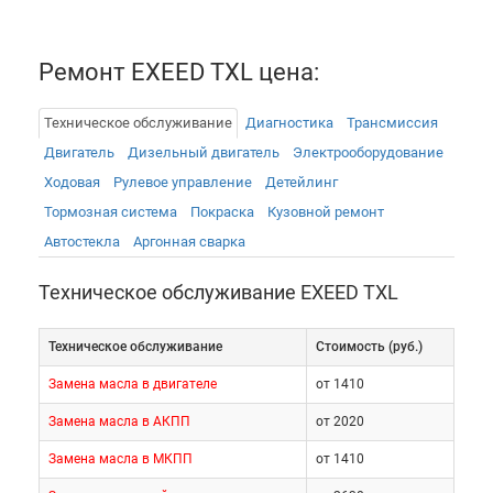
Ремонт EXEED TXL цена:
Техническое обслуживание
Диагностика
Трансмиссия
Двигатель
Дизельный двигатель
Электрооборудованиe
Ходовая
Рулевое управление
Детейлинг
Тормозная система
Покраска
Кузовной ремонт
Технические
Автостекла
Аргонная сварка
характеристики
Техническое обслуживание EXEED TXL
Кроссоверы оснащаются единственным
бензиновым турбомотором объемом 1.6л. Он
Техническое обслуживание
Cтоимость (руб.)
выдает 186 лошадиных сил и 275Нм крутящего
Замена масла в двигателе
от 1410
момента. Вместе с ним работает 7-ступенчатый
Замена масла в АКПП
от 2020
робот. Привод – полный. Подвеска предполагает
установку стоек Макферсона спереди и
Замена масла в МКПП
от 1410
многорычажки сзади. Все тормозные механизмы