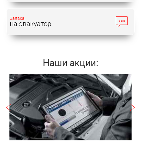
просторный салон и вместительный багажный
отсек.
Заявка
на эвакуатор
Ремонт EXEED TXL может потребоваться не только
по причине естественного износа элементов
систем. Например, турбированные двигатели
чувствительны к качеству обслуживания и чистоте
Наши акции:
масла. Поэтому заправки на безымянных АЗС и
несвоевременная замена смазочного материала
может привести к возникновению проблем.
Записаться
Роботизированные КПП также нуждаются в
регулярном обслуживании. Встречаются сбои в
работе электросистем. Весьма недешево
обходится кузовной ремонт EXEED TXL –
а
особенно, если понадобится замена элементов
корпуса или оптики.