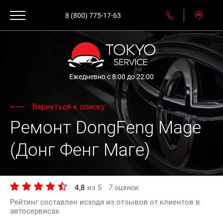
8 (800) 775-17-63
Ежедневно с 8:00 до 22:00
Вернуться к списку
Ремонт DongFeng Mage
(Донг Фенг Маге)
4,8
из
5
7
оценок
Рейтинг составлен исходя из отзывов от клиентов в
автосервисах.