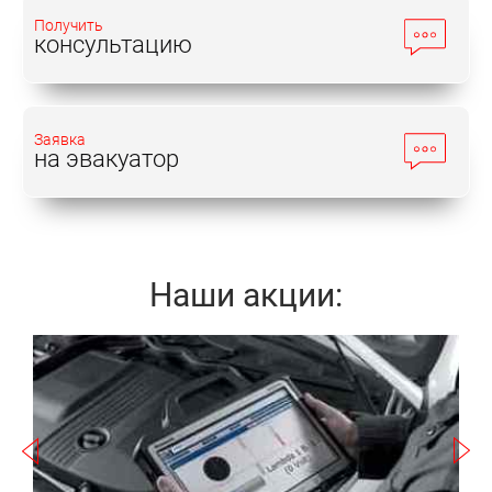
которого недорого и профессионально выполнят
Получить
любой вид работ. А постоянное повышение
консультацию
квалификации сотрудников и современное
оборудование, купить которое может не каждая
автомастерская, делают сервис Daihatsu Terios Kid
Заявка
проведенный в этом автосалоне качественным и
на эвакуатор
надежным.
Приборная панель машины также не отличается от
«старшего брата», тот же круглый спидометр по
Наши акции:
центру, круглые датчики температуры, уровня
топлива и тахометр. Салонный фильтр
отсутствует, как и у полноценного Териоса.
Записаться
К достоинствам автомобиля можно отнести
d
необыкновенную динамику для такого, весьма
небольшого объема двигателя, не уступающего по
а
разгону до 70 - 80 км/ч полуторалитровым