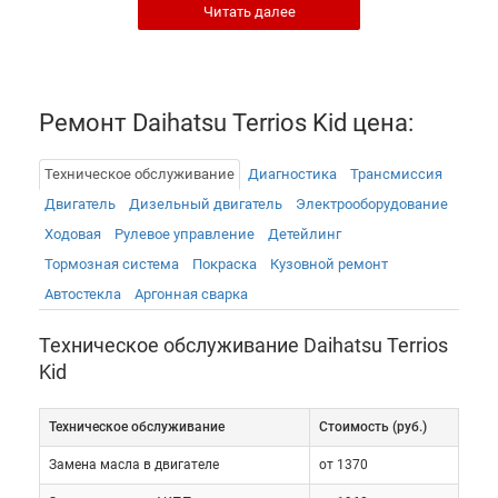
Читать далее
турбированным двигателем DOHC Turbo объемом
659 куб. см., мощность которых составляла
шестьдесят лошадиных сил.
Ремонт Daihatsu Terrios Kid цена:
И хотя на протяжении всего времени выпуска
автомобилей этой серии, в них не вносилось
Техническое обслуживание
Диагностика
Трансмиссия
существенных конструктивных изменений, что
Двигатель
Дизельный двигатель
Электрооборудованиe
весьма облегчает сервисное обслуживание
Ходовая
Рулевое управление
Детейлинг
Дайхатсу Териос Кид, различные модификации
Тормозная система
Покраска
Кузовной ремонт
аэрообвесов и компоновки салона вносят
Автостекла
Аргонная сварка
желаемое автолюбителями разнообразие.
Техническое обслуживание Daihatsu Terrios
[gallery
Kid
Техническое обслуживание
Cтоимость (руб.)
Не смотря на традиционно японскую надежность
машины в целом, обслуживание Дайхатсу Териос
Замена масла в двигателе
от 1370
Кид необходимо осуществлять с известным