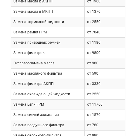
Замена масла в АКПП
от 1960
тщанием, например, синтетическое масло
рекомендуется менять каждые пять-шесть тысяч
Замена масла в МКПП
от 1370
километров, а органическое каждые три тысячи.
Замена тормозной жидкости
от 2550
Впрочем, техническое обслуживание Daihatsu
Замена ремня ГРМ
от 7840
Terios Kid в этом компоненте, учитывая небольшой
объем масла в двигателе, составляющий всего 2,2
Замена приводных ремней
от 1180
литра, имеет не такую большую стоимость как
Замена фильтров
от 9800
может показаться на первый взгляд, а по
Экспресс-замена масла
от 980
сравнению с «большими» внедорожниками
обходится и вовсе дешево.
Замена масляного фильтра
от 590
Замена фильтра АКПП
от 3330
Кроме более частой смены масла, плановое
Замена охлаждающей жидкости
от 2550
обслуживание Дайхатсу Териос Кид включает
смену свечей зажигания и воздушного фильтра
Замена цепи ГРМ
от 11760
раньше срока рекомендованного изготовителем,
Замена свечей зажигания
от 1570
хотя цена этих компонентов не так высока, что бы
Замена воздушного фильтра
от 780
это стало серьезным недостатком. Причина этого
достаточно очевидна для опытного
Замена салонного фильтра
от 980