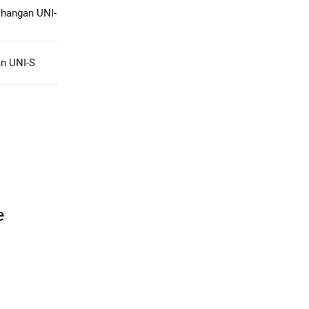
hangan UNI-
n UNI-S
е