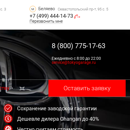
Беляево
м
с. 3
Севастопольский пр-т, 95 с. 5
+7 (499) 444-14-73
Перезвонить мне
8 (800) 775-17-63
Ежедневно с 8:00 до 22:00
service@tokyogarage.ru
Оставить заявку
ству
Сохранение заводской гарантии
Дешевле дилера Changan до 40%
Честно считаем стоимость