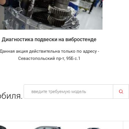
Диагностика подвески на вибростенде
Запра
Данная акция действительна только по адресу -
Диагно
Севастопольский пр-т, 95Б с.1
биля.