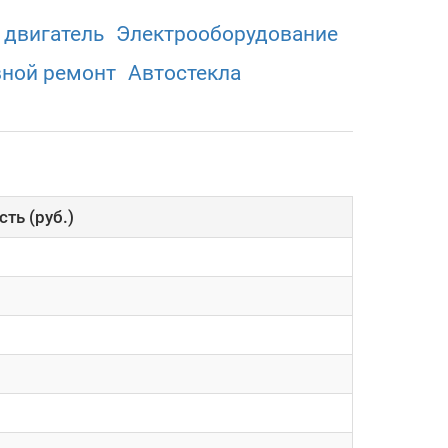
 двигатель
Электрооборудованиe
вной ремонт
Автостекла
ть (руб.)