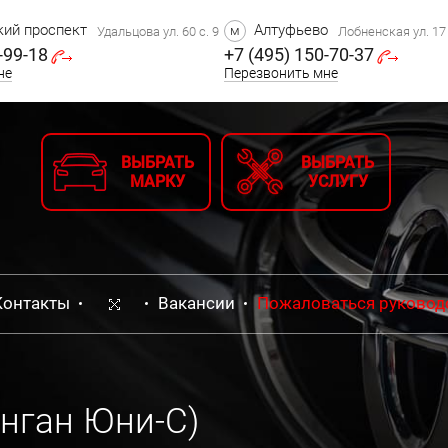
ий проспект
Алтуфьево
м
Удальцова ул. 60 с. 9
Лобненская ул. 17 
-99-18
+7 (495) 150-70-37
не
Перезвонить мне
ВЫБРАТЬ
ВЫБРАТЬ
МАРКУ
УСЛУГУ
Контакты
Вакансии
Пожаловаться руковод
анган Юни-С)