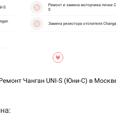
Ремонт и замена моторчика печки C
I-S
S
ngan
Замена резистора отопителя Changa
Ремонт Чанган UNI-S (Юни-С) в Москв
на: