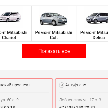
нт Mitsubishi
Ремонт Mitsubishi
Ремонт Mitsu
Chariot
Colt
Delica
Показать все
нский проспект
Алтуфьево
м
л. 60 с. 9
Лобненская ул. 17 с. 3
74-99-18
+7 (495) 150-70-37