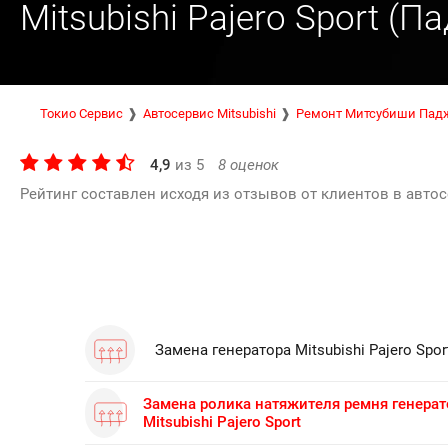
Mitsubishi Pajero Sport (
Токио Сервис
Автосервис Mitsubishi
Ремонт Митсубиши Падж
4,9
из
5
8
оценок
Рейтинг составлен исходя из отзывов от клиентов в автос
Замена генератора Mitsubishi Pajero Spor
Замена ролика натяжителя ремня генерат
Mitsubishi Pajero Sport