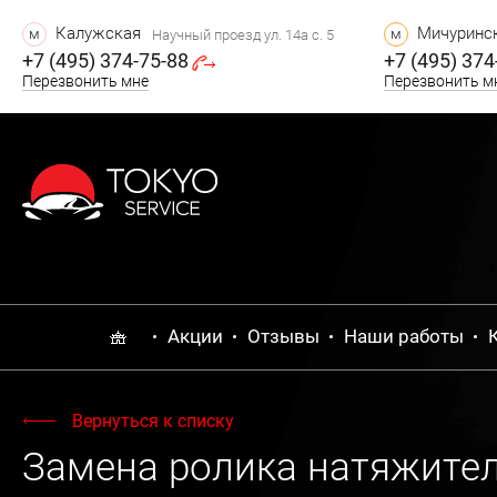
Калужская
Мичуринск
м
м
Научный проезд ул. 14а с. 5
+7 (495) 374-75-88
+7 (495) 374
Перезвонить мне
Перезвонить м
Акции
Отзывы
Наши работы
Вернуться к списку
Замена ролика натяжител