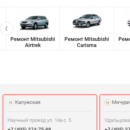
Ремонт Mitsubishi
Ремонт Mitsubishi
Ремо
Airtrek
Carisma
Калужская
Мичури
м
м
Научный проезд ул. 14а с. 5
Удальцова у
+7 (495) 374-75-88
+7 (495) 3