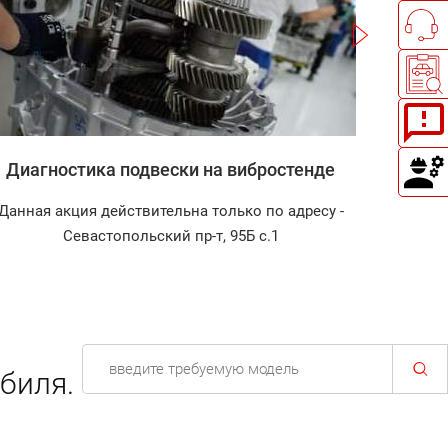
Записаться
Диагностика подвески на вибростенде
Заправ
Данная акция действительна только по адресу -
Диагнос
Севастопольский пр-т, 95Б с.1
биля.