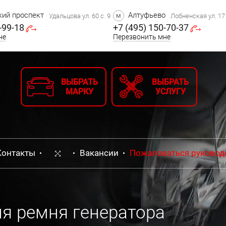
ий проспект
Алтуфьево
м
Удальцова ул. 60 с. 9
Лобненская ул. 17 
-99-18
+7 (495) 150-70-37
не
Перезвонить мне
ВЫБРАТЬ
ВЫБРАТЬ
МАРКУ
УСЛУГУ
Контакты
Вакансии
Пожаловаться руковод
я ремня генератора