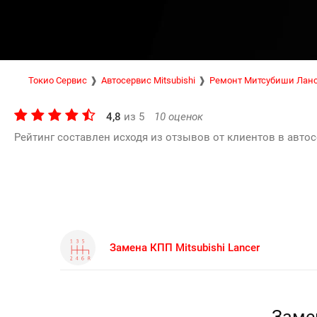
Токио Сервис
Автосервис Mitsubishi
Ремонт Митсубиши Лан
4,8
из
5
10
оценок
Рейтинг составлен исходя из отзывов от клиентов в автос
Замена КПП Mitsubishi Lancer
Замен