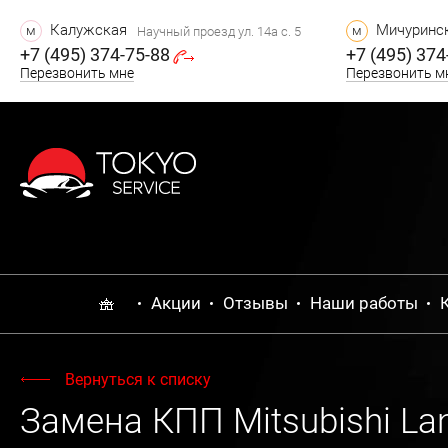
Калужская
Мичуринск
м
м
Научный проезд ул. 14а с. 5
+7 (495) 374-75-88
+7 (495) 374
Перезвонить мне
Перезвонить м
Акции
Отзывы
Наши работы
Вернуться к списку
Замена КПП Mitsubishi La