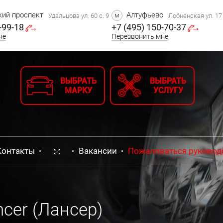
ий проспект
Алтуфьево
м
Удальцова ул. 60 с. 9
Лобненская ул. 17 
-99-18
+7 (495) 150-70-37
не
Перезвонить мне
ВЫБРАТЬ
ВЫБРАТЬ
МАРКУ
УСЛУГУ
Контакты
Вакансии
Пожаловаться руковод
ncer (Лансер)