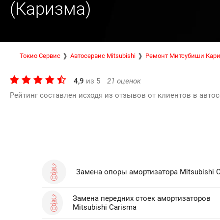
(Каризма)
Токио Сервис
Автосервис Mitsubishi
Ремонт Митсубиши Кар
4,9
из
5
21
оценок
Рейтинг составлен исходя из отзывов от клиентов в автос
Замена опоры амортизатора Mitsubishi 
Замена передних стоек амортизаторов
Mitsubishi Carisma