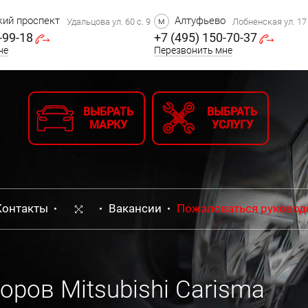
ий проспект
Алтуфьево
м
Удальцова ул. 60 с. 9
Лобненская ул. 17 
-99-18
+7 (495) 150-70-37
не
Перезвонить мне
ВЫБРАТЬ
ВЫБРАТЬ
МАРКУ
УСЛУГУ
Контакты
Вакансии
Пожаловаться руковод
ров Mitsubishi Carisma