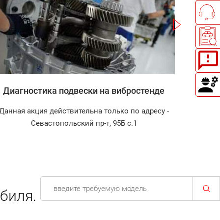
Записаться
Диагностика подвески на вибростенде
Заправк
Данная акция действительна только по адресу -
Диагнос
Севастопольский пр-т, 95Б с.1
биля.