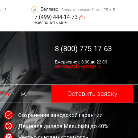
Беляево
м
с. 3
Севастопольский пр-т, 95 с. 5
+7 (499) 444-14-73
Перезвонить мне
8 (800) 775-17-63
Ежедневно с 8:00 до 22:00
service@tokyogarage.ru
Оставить заявку
ству
Сохранение заводской гарантии
Дешевле дилера Mitsubishi до 40%
Честно считаем стоимость