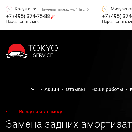
Калужская
Мичуринск
м
м
Научный проезд ул. 14а с. 5
+7 (495) 374-75-88
+7 (495) 374
Перезвонить мне
Перезвонить м
Акции
Отзывы
Наши работы
Вернуться к списку
Замена задних амортизато