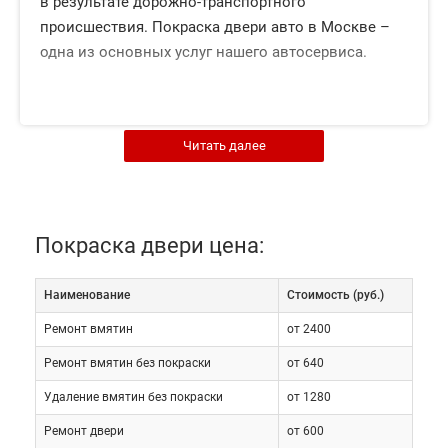
в результате дорожно-транспортного
происшествия. Покраска двери авто в Москве –
одна из основных услуг нашего автосервиса.
Режим работы
Читать далее
автотехцентра с 9 до
21 часа, без
Покраска двери цена:
выходных дней.
Наименование
Cтоимость (руб.)
Ремонт вмятин
от 2400
Оставить заявку
Ремонт вмятин без покраски
от 640
Удаление вмятин без покраски
от 1280
Ремонт двери
от 600