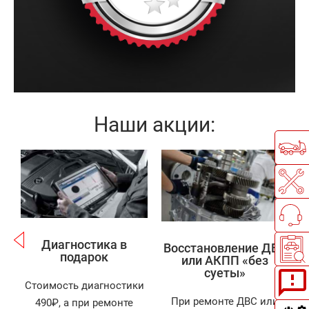
Все работы выполняются в просторном
помещении, это позволяет избежать случайных
повреждений целых деталей кузова при покраске
дверей.
Наши акции:
Записаться
Записаться
Диагностика в
Восстановление ДВС
подарок
или АКПП «без
суеты»
Стоимость диагностики
При ремонте ДВС или
490₽, а при ремонте